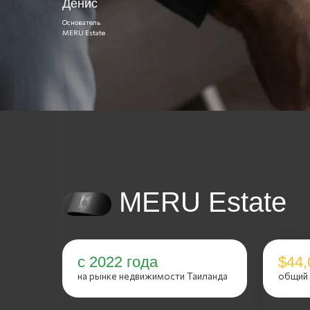
с 2022 года
$44,000,0
на рынке недвижимости Таиланда
общий объем 
за 2023 год пр
84 объекто
за 2024 год пр
108 объект
нам платит
застройщик, НЕ
на Июль 2025 г
ВЫ!
40 объекто
от 