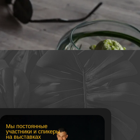
янные
 и спикеры
ках