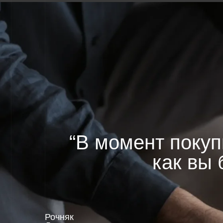
как вы бу
Рочняк
Денис
Основатель
MERU Estate
MERU Estate