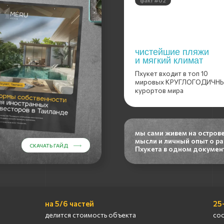
и мягкий климат
Пхукет входит в топ 10
мировых КРУГЛОГОДИЧНЫХ
курортов мира
The Title Serenity
место, где отдыхают
мы сами живем на острове, собрали все н
даже местные
мысли и личный опыт о районах и пляжах
СКАЧАТЬ ГАЙД
СКАЧАТЬ ГАЙД
Пхукета в одном документе
цены стартуют от $103,500
ПОДРОБНЕЕ
ПОДРОБНЕЕ
на 5/6 частей
25-30%
делится стоимость объекта
составляет первый 
ипотека
без посредников
можно получить доп рассрочку на 5
договор оформляе
лет после сдачи объекта
между застройщико
в эксплуатацию