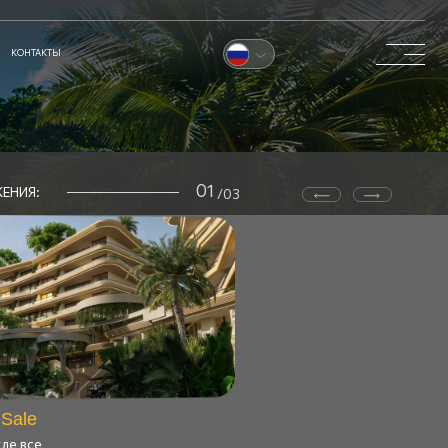
0
1
/03
в России
в мире