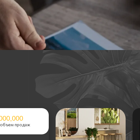
00
продаж
Мы посто
участники
на выстав
одано
в
одано
а
ода продано
в
работаем с проектами
Four Seasons и Ritz-Carlton до студий
класса комфорт от $ 70,000