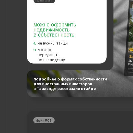
в собственность
не нужны тайцы
можно
передавать
по наследству
подробнее о формах собственности
для иностранных инвесторов
в Таиланде рассказали в гайде
факт #03
беспроцентная рассрочка
от застройщика при покупке
строящегося объекта