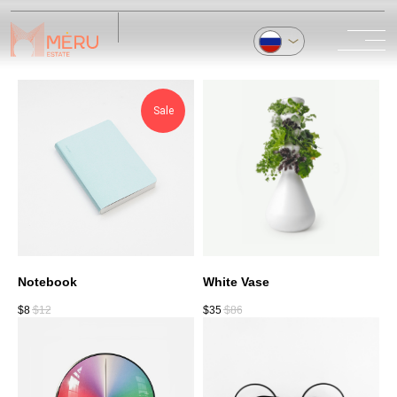
Sale
О НАС
ПЕРЕПРОДАЖА
Notebook
White Vase
ТЕХНАДЗОР
$
8
$
12
$
35
$
86
БЛОГ
ОТЗЫВЫ