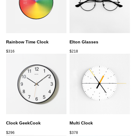
Напишите нам
Rainbow Time Clock
Elton Glasses
$
316
$
218
Clock GeekCook
Multi Clock
$
296
$
378