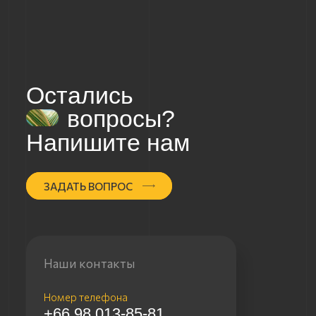
+66 98 013-85-81
E-mail
info@meruestate.com
Мессенджеры
Наши соцсети
Наши соцсети
в России
в мире
Instagram
ВКонтакте
YouTube
RuTube
TikTok
Дзен