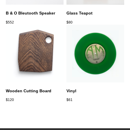
B & O Bleutooth Speaker
Glass Teapot
$
552
$
80
Остались
вопросы?
Напишите нам
ЗАДАТЬ ВОПРОС
Wooden Cutting Board
Vinyl
$
120
$
61
Наши контакты
Номер телефона