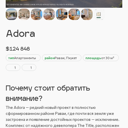
Adora
$
124 848
тип
Апартаменты
район
Раваи, Пхукет
площадь
от 30 м²
1
1
Почему стоит обратить
внимание?
The Adora — редкий новый проект в полностью
сформированном районе Раваи, где почти вся земля уже
застроена и появление достойных проектов — исключение.
Комплекс от надёжного девелопера The Title, расположен