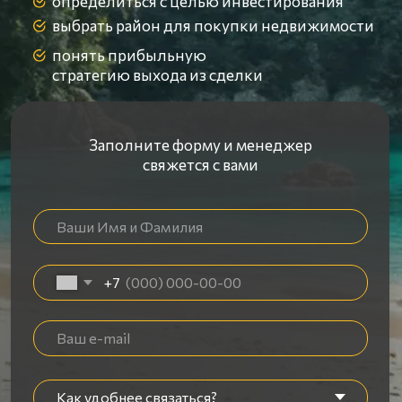
Наши контакты
Номер телефона
+66 98 013-85-81
E-mail
info@meruestate.com
Мессенджеры
Наши соцсети
Наши соцсети
в России
в мире
Instagram
ВКонтакте
YouTube
RuTube