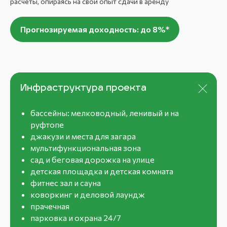
расчёты, опираясь на свой опыт сдачи в аренду
Прогнозируемая доходность: до 8%*
Инфраструктура проекта
бассейны: мелководный, ленивый и на
руфтопе
джакузи и места для загара
мультифункциональная зона
сад и беговая дорожка на улице
детская площадка и детская комната
фитнес зал и сауна
Другие объекты,
коворкинг и деловой лаундж
которые стоят
прачечная
вашего внимания
парковка и охрана 24/7