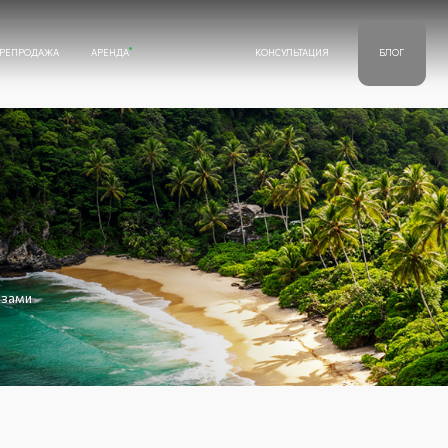
А
АРЕНДА
КОНСУЛЬТАЦИЯ
КОНТАКТЫ
БЛОГ
Thai
+66 98 013-85-81
E-mail
info@meruestate.com