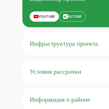
YOUTUBE
RUTUBE
Инфраструктура проекта
Условия рассрочки
Другие объекты, кото
Информация о районе
вашего внимания