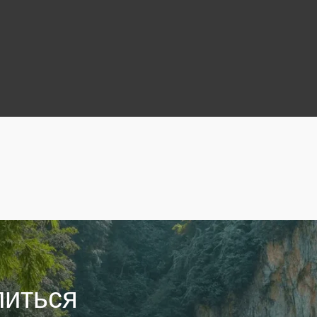
ься
ных
Я даю
согласие
на получение рекламной информации о новых объектах, скидках и других
спец предложениях посредством электронной почты и рассылки в мессенджерах