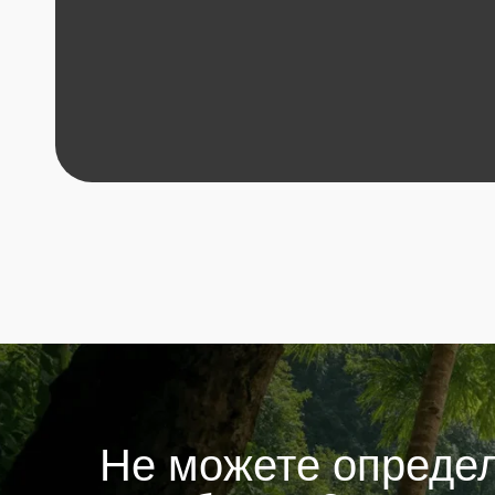
Не можете определит
с выбором?
Поговорите с нашим менеджером.
На бесплатной консультации вы сможете:
определиться с целью инвестирования
выбрать район для покупки недвижимости
понять прибыльную стратегию выхода из сделки
Заполните форму и менеджер свяжется с вами
+7
Я подтверждаю ознакомление и даю
согласие
на обработку моих персональных дан
в порядке и на условиях, указанных в
Политике обработки персональных данных