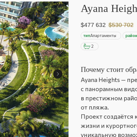
Ayana Heigh
$
477 632
$
530 702
тип
Апартаменты
райо
2
Почему стоит обр
Ayana Heights — п
с панорамным видо
в престижном район
от пляжа.
Проект создаётся 
жизни и курортног
уникальную возмо