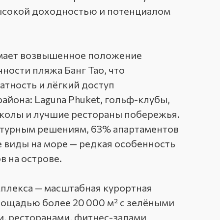
ысокой доходностью и потенциалом
имает возвышенное положение
ности пляжа Банг Тао, что
атность и лёгкий доступ
айона: Laguna Phuket, гольф-клубы,
олы и лучшие рестораны побережья.
ктурным решениям, 63% апартаментов
виды на море — редкая особенность
 на острове.
плекса — масштабная курортная
ощадью более 20 000 м² с зелёными
и, ресторанами, фитнес-залами