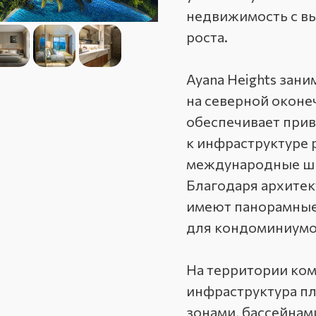
недвижимость с в
роста.
Ayana Heights зан
на северной оконеч
обеспечивает прив
к инфраструктуре р
международные шк
Благодаря архите
имеют панорамные 
для кондоминиумов
На территории ком
инфраструктура пл
зонами, бассейнам