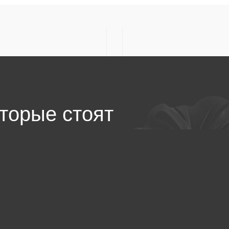
ествами
тегории