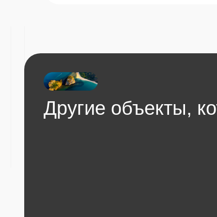
с такими же преимущ
в этой же ценовой ка