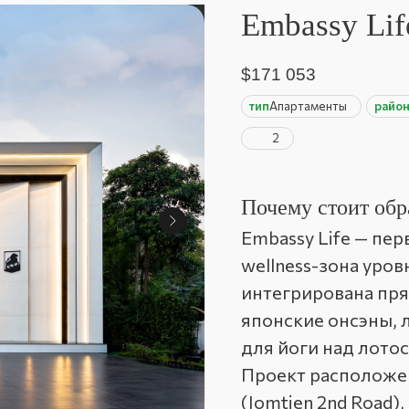
Embassy Lif
$
171 053
тип
Апартаменты
райо
2
Почему стоит обр
Embassy Life — пер
wellness-зона уров
интегрирована пря
японские онсэны, 
для йоги над лото
Проект расположе
(Jomtien 2nd Road