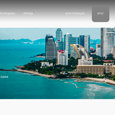
А
АРЕНДА
КОНСУЛЬТАЦИЯ
КОНТАКТЫ
БЛОГ
Thai
+66 98 013-85-81
E-mail
info@meruestate.com