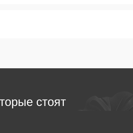
рые стоят
ествами
тегории