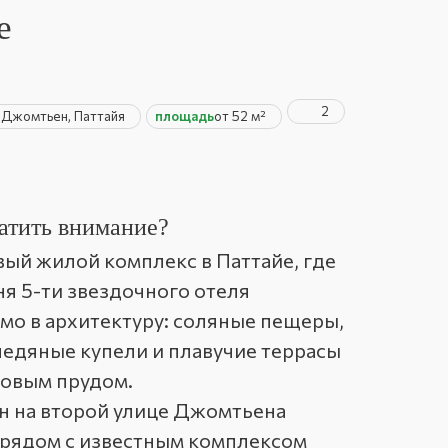
e
2
н
Джомтьен, Паттайя
площадь
от 52 м²
атить внимание?
вый жилой комплекс в Паттайе, где
ня 5-ти звездочного отеля
мо в архитектуру: соляные пещеры,
ледяные купели и плавучие террасы
совым прудом.
н на второй улице Джомтьена
), рядом с известным комплексом