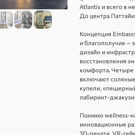
Atlantis и всего в
До центра Паттайи
Концепция Embassy
и благополучия — 
дизайн и инфрастр
восстановления эн
комфорта. Четыре
включают соляные
купели, «пещерный
лабиринт-джакузи 
Помимо wellness-н
инновационные раз
3D-печати, VR-гей