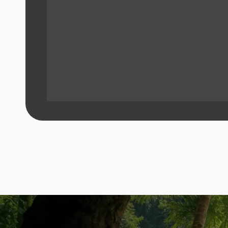
Не можете определит
с выбором?
Поговорите с нашим менеджером.
На бесплатной консультации вы сможете:
определиться с целью инвестирования
выбрать район для покупки недвижимости
понять прибыльную стратегию выхода из сделки
Заполните форму и менеджер свяжется с вами
+7